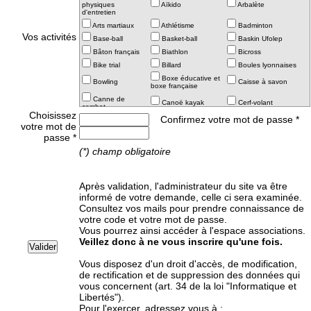
physiques
Aïkido
Arbalète
d'entretien
Arts martiaux
Athlétisme
Badminton
Vos activités
Base-ball
Basket-ball
Baskin Ufolep
Bâton français
Biathlon
Bicross
Bike trial
Billard
Boules lyonnaises
Boxe éducative et
Bowling
Caisse à savon
boxe française
Canne de
Canoë kayak
Cerf-volant
combat
Choisissez
Confirmez votre mot de passe *
Char à voile
Cheerleading
Course d'orientation
votre mot de
Croquet
Cyclo sport
Cyclotourisme
passe *
Danses
Dirt
Double dutch
(*) champ obligatoire
Duathlon -
Echasse urbaine
Equitation
Triathlon
Escalade
Escrime
Eveil corporel
Après validation, l'administrateur du site va être
Floorball
Football
Football Américain
informé de votre demande, celle ci sera examinée.
Consultez vos mails pour prendre connaissance de
Gymnastique
Futsal
Golf
artistique
votre code et votre mot de passe.
Haltérophilie-
Vous pourrez ainsi accéder à l'espace associations.
Gymnastique
Gymnastique
Musculation-Force
d'entretien - APE
rythmique et sportive
Veillez donc à ne vous inscrire qu'une fois.
Athlétique
Handball
Hockey sur gazon
Hockey sur glace
Vous disposez d'un droit d'accès, de modification,
Homeball
Intercrosse
Jogging
de rectification et de suppression des données qui
Ju jitsu
Judo
Karaté
vous concernent (art. 34 de la loi "Informatique et
Libertés").
Karting piste -
L’UFOLEP EN
Kin ball
Korfbal
Pour l'exercer, adressez vous à :
PISTE