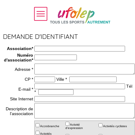
DEMANDE D'IDENTIFIANT
Association*
Numéro
d'association*
Adresse *
CP *
Ville *
Tél
E-mail *
*
Site Internet
Description de
l'association
Activité
Accrobranche
Activités cyclistes
d'expression
Activités